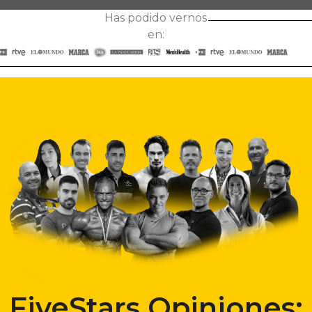
Has podido vernos
en:
FiveStars Opiniones: