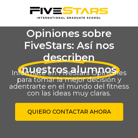
Opiniones sobre
FiveStars: Así nos
describen
nuestros alumnos
Infórmate en FiveStars Opiniones
para tomar la mejor decisión y
adentrarte en el mundo del fitness
con las ideas muy claras.
QUIERO CONTACTAR AHORA